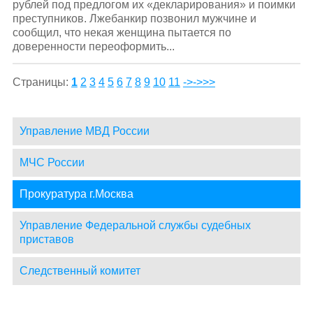
рублей под предлогом их «декларирования» и поимки
преступников. Лжебанкир позвонил мужчине и
сообщил, что некая женщина пытается по
доверенности переоформить...
Страницы:
1
2
3
4
5
6
7
8
9
10
11
->
->>>
Управление МВД России
МЧС России
Прокуратура г.Москва
Управление Федеральной службы судебных
приставов
Следственный комитет