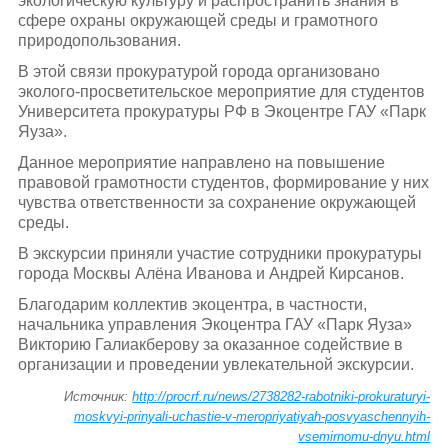
экологическую культуру и распространить знания в
сфере охраны окружающей среды и грамотного
природопользования.
В этой связи прокуратурой города организовано
эколого-просветительское мероприятие для студентов
Университета прокуратуры РФ в Экоцентре ГАУ «Парк
Яуза».
Данное мероприятие направлено на повышение
правовой грамотности студентов, формирование у них
чувства ответственности за сохранение окружающей
среды.
В экскурсии приняли участие сотрудники прокуратуры
города Москвы Алёна Иванова и Андрей Кирсанов.
Благодарим коллектив экоцентра, в частности,
начальника управления Экоцентра ГАУ «Парк Яуза»
Викторию Галиакберову за оказанное содействие в
организации и проведении увлекательной экскурсии.
Источник:
http://procrf.ru/news/2738282-rabotniki-prokuraturyi-
moskvyi-prinyali-uchastie-v-meropriyatiyah-posvyaschennyih-
vsemirnomu-dnyu.html