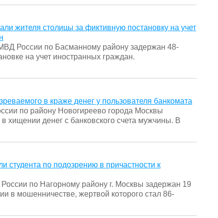
ли жителя столицы за фиктивную постановку на учет
н
ВД России по Басманному району задержан 48-
новке на учет иностранных граждан.
зреваемого в краже денег у пользователя банкомата
оссии по району Новогиреево города Москвы
 в хищении денег с банковского счета мужчины. В
и студента по подозрению в причастности к
России по Нагорному району г. Москвы задержан 19
ии в мошенничестве, жертвой которого стал 86-