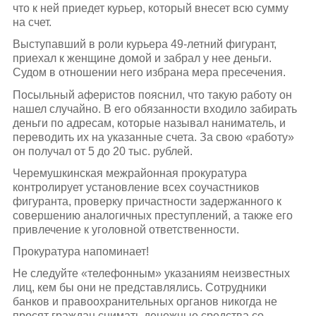
что к ней приедет курьер, который внесет всю сумму
на счет.
Выступавший в роли курьера 49-летний фигурант,
приехал к женщине домой и забрал у нее деньги.
Судом в отношении него избрана мера пресечения.
Посыльный аферистов пояснил, что такую работу он
нашел случайно. В его обязанности входило забирать
деньги по адресам, которые называл наниматель, и
переводить их на указанные счета. За свою «работу»
он получал от 5 до 20 тыс. рублей.
Черемушкинская межрайонная прокуратура
контролирует установление всех соучастников
фигуранта, проверку причастности задержанного к
совершению аналогичных преступлений, а также его
привлечение к уголовной ответственности.
Прокуратура напоминает!
Не следуйте «телефонным» указаниям неизвестных
лиц, кем бы они не представлялись. Сотрудники
банков и правоохранительных органов никогда не
просят граждан снимать денежные средства со