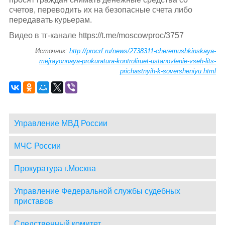
счетов, переводить их на безопасные счета либо
передавать курьерам.
Видео в тг-канале https://t.me/moscowproc/3757
Источник:
http://procrf.ru/news/2738311-cheremushkinskaya-
mejrayonnaya-prokuratura-kontroliruet-ustanovlenie-vseh-lits-
prichastnyih-k-soversheniyu.html
Управление МВД России
МЧС России
Прокуратура г.Москва
Управление Федеральной службы судебных
приставов
Следственный комитет