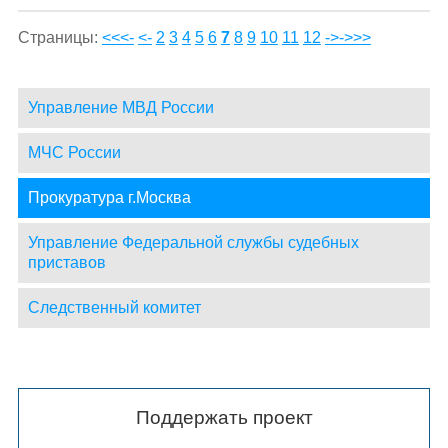
Страницы:
<<<-
<-
2
3
4
5
6
7
8
9
10
11
12
->
->>>
Управление МВД России
МЧС России
Прокуратура г.Москва
Управление Федеральной службы судебных
приставов
Следственный комитет
Поддержать проект