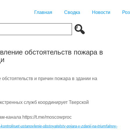
Главная
Сводка
Новости
Роз
овление обстоятельств пожара в
ди
 обстоятельств и причин пожара в здании на
экстренных служб координирует Тверской
-канала https://t.me/moscowproc
kontroliruet-ustanovlenie-obstoyatelstv-pojara-v-zdanii-na-triumfalnoy-