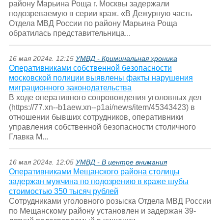
району Марьина Роща г. Москвы задержали
подозреваемую в серии краж. «В Дежурную часть
Отдела МВД России по району Марьина Роща
обратилась представительница...
16 мая 2024г. 12:15
УМВД - Криминальная хроника
Оперативниками собственной безопасности
московской полиции выявлены факты нарушения
миграционного законодательства
В ходе оперативного сопровождения уголовных дел
(https://77.xn--b1aew.xn--p1ai/news/item/45343423) в
отношении бывших сотрудников, оперативники
управления собственной безопасности столичного
Главка М...
16 мая 2024г. 12:05
УМВД - В центре внимания
Оперативниками Мещанского района столицы
задержан мужчина по подозрению в краже шубы
стоимостью 350 тысяч рублей
Сотрудниками уголовного розыска Отдела МВД России
по Мещанскому району установлен и задержан 39-