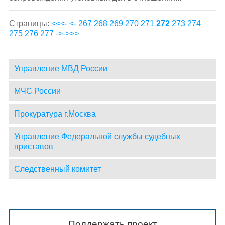
Страницы:
<<<-
<-
267
268
269
270
271
272
273
274
275
276
277
->
->>>
Управление МВД России
МЧС России
Прокуратура г.Москва
Управление Федеральной службы судебных
приставов
Следственный комитет
Поддержать проект