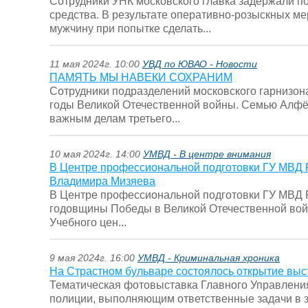
Сотрудники УНК московского главка задержали п
средства. В результате оперативно-розыскных м
мужчину при попытке сделать...
11 мая 2024г. 10:00
УВД по ЮВАО - Новости
ПАМЯТЬ МЫ НАВЕКИ СОХРАНИМ
Сотрудники подразделений московского гарнизона
годы Великой Отечественной войны. Семью Алфёр
важным делам третьего...
10 мая 2024г. 14:00
УМВД - В центре внимания
В Центре профессиональной подготовки ГУ МВД Ро
Владимира Мизяева
В Центре профессиональной подготовки ГУ МВД Р
годовщины Победы в Великой Отечественной вой
Учебного цен...
9 мая 2024г. 16:00
УМВД - Криминальная хроника
На Страстном бульваре состоялось открытие выст
Тематическая фотовыставка Главного Управления
полиции, выполняющим ответственные задачи в 