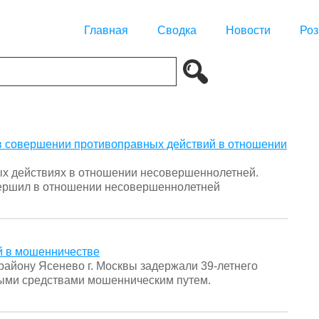
Главная
Сводка
Новости
Роз
в совершении противоправных действий в отношении
ых действиях в отношении несовершеннолетней.
вершил в отношении несовершеннолетней
 в мошенничестве
району Ясенево г. Москвы задержали 39-летнего
ыми средствами мошенническим путем.