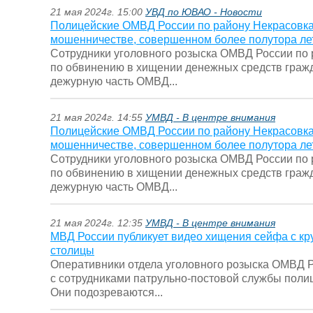
21 мая 2024г. 15:00
УВД по ЮВАО - Новости
Полицейские ОМВД России по району Некрасовка
мошенничестве, совершенном более полутора ле
Сотрудники уголовного розыска ОМВД России по 
по обвинению в хищении денежных средств гражд
дежурную часть ОМВД...
21 мая 2024г. 14:55
УМВД - В центре внимания
Полицейские ОМВД России по району Некрасовка
мошенничестве, совершенном более полутора ле
Сотрудники уголовного розыска ОМВД России по 
по обвинению в хищении денежных средств гражд
дежурную часть ОМВД...
21 мая 2024г. 12:35
УМВД - В центре внимания
МВД России публикует видео хищения сейфа с кр
столицы
Оперативники отдела уголовного розыска ОМВД Р
с сотрудниками патрульно-постовой службы поли
Они подозреваются...