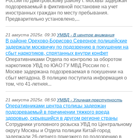
России по Дмитровскому району г. Москвы задержан
подозреваемый в фиктивной постановке на учет
иностранных граждан по месту пребывания.
Предварительно установлено,...
21 августа 2025г. 09:30
УМВД - В центре внимания
В районе Орехово-Борисово Северное полицейские
задержали москвичку по подозрению в покушении на
сбыт наркотиков, спрятанных внутри конфет
Оперативниками Отдела по контролю за оборотом
наркотиков УВД по ЮАО ГУ МВД России по г.
Москве задержана подозреваемая в покушении на
сбыт метадона. В полицию поступила информация о
том, что 41-летняя...
21 августа 2025г. 08:50
УМВД - Уличная преступность
Оперативниками центра столицы задержан
подозреваемый в причинении тяжкого вреда
здоровью, скрывшийся в другом регионе страны
Сотрудники уголовного розыска УВД по Центральному
округу Москвы и Отдела полиции Китай-город
задержали 26-летнего приезжего по подозрению в