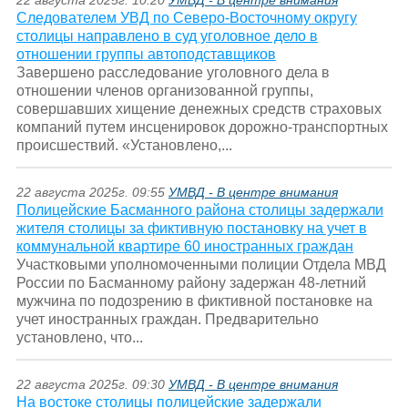
22 августа 2025г. 10:20
УМВД - В центре внимания
Следователем УВД по Северо-Восточному округу
столицы направлено в суд уголовное дело в
отношении группы автоподставщиков
Завершено расследование уголовного дела в
отношении членов организованной группы,
совершавших хищение денежных средств страховых
компаний путем инсценировок дорожно-транспортных
происшествий. «Установлено,...
22 августа 2025г. 09:55
УМВД - В центре внимания
Полицейские Басманного района столицы задержали
жителя столицы за фиктивную постановку на учет в
коммунальной квартире 60 иностранных граждан
Участковыми уполномоченными полиции Отдела МВД
России по Басманному району задержан 48-летний
мужчина по подозрению в фиктивной постановке на
учет иностранных граждан. Предварительно
установлено, что...
22 августа 2025г. 09:30
УМВД - В центре внимания
На востоке столицы полицейские задержали