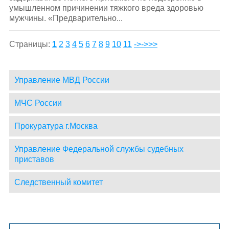
умышленном причинении тяжкого вреда здоровью
мужчины. «Предварительно...
Страницы:
1
2
3
4
5
6
7
8
9
10
11
->
->>>
Управление МВД России
МЧС России
Прокуратура г.Москва
Управление Федеральной службы судебных
приставов
Следственный комитет