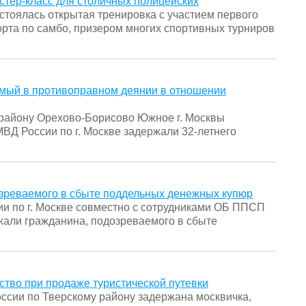
стер-класс для столичных полицейских
остоялась открытая тренировка с участием первого
орта по самбо, призером многих спортивных турниров
мый в противоправном деянии в отношении
 району Орехово-Борисово Южное г. Москвы
ВД России по г. Москве задержали 32-летнего
зреваемого в сбыте поддельных денежных купюр
 по г. Москве совместно с сотрудниками ОБ ППСП
жали гражданина, подозреваемого в сбыте
тво при продаже туристической путевки
ссии по Тверскому району задержана москвичка,