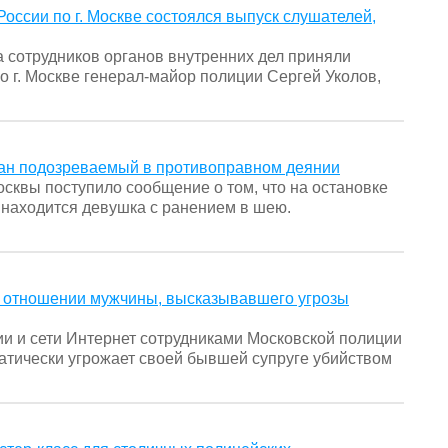
ссии по г. Москве состоялся выпуск слушателей,
 сотрудников органов внутренних дел приняли
о г. Москве генерал-майор полиции Сергей Уколов,
жан подозреваемый в противоправном деянии
осквы поступило сообщение о том, что на остановке
находится девушка с ранением в шею.
в отношении мужчины, высказывавшего угрозы
и и сети Интернет сотрудниками Московской полиции
атически угрожает своей бывшей супруге убийством