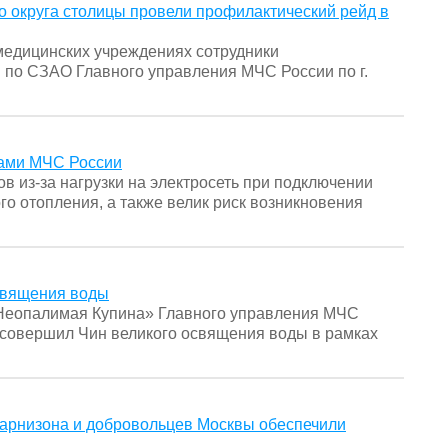
 округа столицы провели профилактический рейд в
медицинских учреждениях сотрудники
 по СЗАО Главного управления МЧС России по г.
ками МЧС России
в из-за нагрузки на электросеть при подключении
о отопления, а также велик риск возникновения
освящения воды
«Неопалимая Купина» Главного управления МЧС
 совершил Чин великого освящения воды в рамках
гарнизона и добровольцев Москвы обеспечили