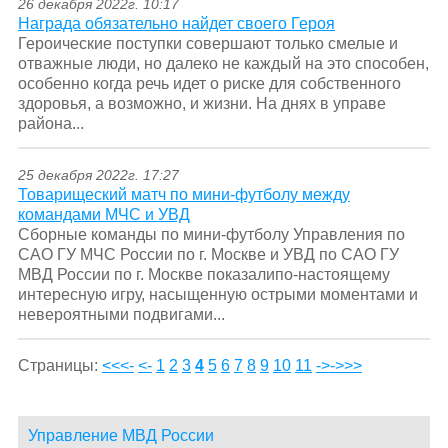
26 декабря 2022г. 10:17
Награда обязательно найдет своего Героя
Героические поступки совершают только смелые и
отважные люди, но далеко не каждый на это способен,
особенно когда речь идет о риске для собственного
здоровья, а возможно, и жизни. На днях в управе
района...
25 декабря 2022г. 17:27
Товарищеский матч по мини-футболу между
командами МЧС и УВД
Сборные команды по мини-футболу Управления по
САО ГУ МЧС России по г. Москве и УВД по САО ГУ
МВД России по г. Москве показалипо-настоящему
интересную игру, насыщенную острыми моментами и
невероятными подвигами...
Страницы:
<<<-
<-
1
2
3
4
5
6
7
8
9
10
11
->
->>>
Управление МВД России