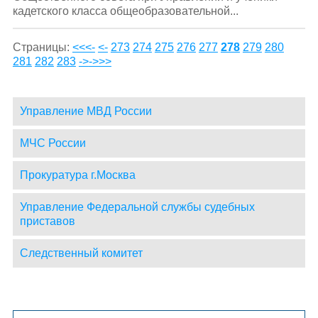
кадетского класса общеобразовательной...
Страницы:
<<<-
<-
273
274
275
276
277
278
279
280
281
282
283
->
->>>
Управление МВД России
МЧС России
Прокуратура г.Москва
Управление Федеральной службы судебных
приставов
Следственный комитет