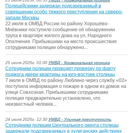
25 июля 2025г. 08:35
УМВД - Криминальная хроника
Полицейскими задержан подозреваемый в
совершении особо тяжкого преступления на северо-
западе Москвы
22 июля в ОМВД России по району Хорошёво-
Мнёвники поступило сообщение об обнаружении
трупа в квартире жилого дома на ул. Народного
Ополчения. Прибывшими на место происшествия
сотрудниками полиции обнаружено...
25 июля 2025г. 01:00
УМВД - Криминальная хроника
Сотрудники полиции проводят проверку по факту
поджога двери квартиры на юго-востоке столицы
7 июля в ОМВД по району Люблино через службу «02»
поступила информация о пожаре в одном из домов на
улице Совхозная. Прибывшими сотрудниками
полиции предварительно установлено, что
неизвестный человек...
24 июля 2025г. 12:30
УМВД - Уличная преступность
Сотрудники полиции Центрального округа столицы
задержали подозреваемых в хулиганских действиях