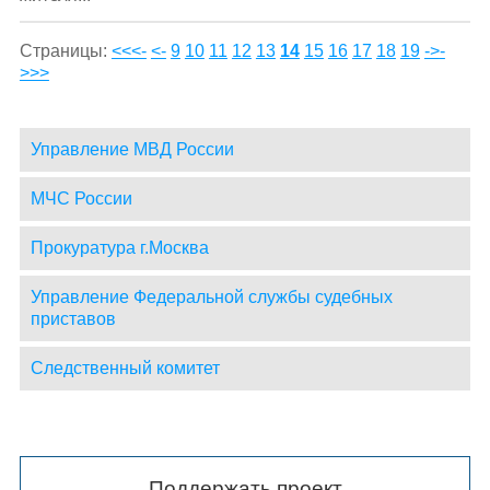
Страницы:
<<<-
<-
9
10
11
12
13
14
15
16
17
18
19
->
-
>>>
Управление МВД России
МЧС России
Прокуратура г.Москва
Управление Федеральной службы судебных
приставов
Следственный комитет
Поддержать проект