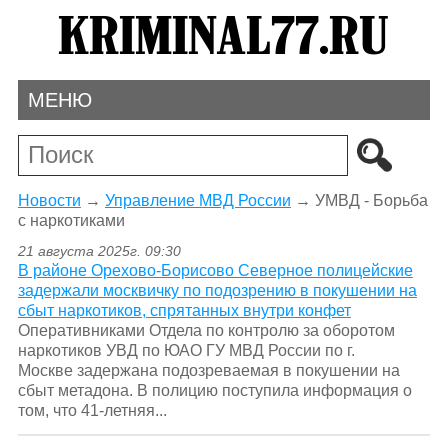
МЕНЮ
Новости
→
Управление МВД России
→
УМВД - Борьба
с наркотиками
21 августа 2025г. 09:30
В районе Орехово-Борисово Северное полицейские
задержали москвичку по подозрению в покушении на
сбыт наркотиков, спрятанных внутри конфет
Оперативниками Отдела по контролю за оборотом
наркотиков УВД по ЮАО ГУ МВД России по г.
Москве задержана подозреваемая в покушении на
сбыт метадона. В полицию поступила информация о
том, что 41-летняя...