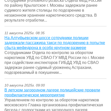
Сотрудники уголовного розыска Отдела МВД России
по району Крылатское г. Москвы задержали ранее
судимого жителя столицы по подозрению в
незаконном хранении наркотического средства. В
результате отработки...
11 августа 2025г. 08:35
На Алтуфьевском шоссе сотрудники полиции
задержали пассажира такси по подозрению в попытке
сбыта мефедрона в особо крупном размере
Сотрудниками Отдела по контролю за оборотом
наркотиков УВД по СВАО ГУ МВД России по г. Москве
при содействии инспекторов ГИБДД УВД по СВАО
задержан ранее судимый уроженец Астрахани,
подозреваемый в покушении...
10 августа 2025г. 09:00
В детском загородном лагере полицейские провели
профилактическое мероприятие
Управлением по контролю за оборотом наркотиков
московского Главка организована профилактическая
беседа с подростками из загородного лагеря