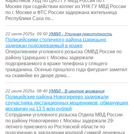
наркотиков УВД по ЦАО ГУ МВД России по г.
Москве при содействии коллег из УНК ГУ МВД России
по г. Москве и ФТС России задержана жительница
Республики Саха по...
22 июля 2025г. 09:50
УМВД - Уличная преступность
Полицейскими столичного района Царицыно
задержан подозреваемый в краже
Оперативники уголовного розыска ОМВД России по
району Царицыно г. Москвы задержали
подозреваемого в краже телефона у спящего
гражданина. Осенью прошлого года фигурант заметил
на скамейке во дворе дома...
22 июля 2025г. 08:40
УМВД - В центре внимания
Полицейские района Новогиреево задержали
соучастника дистанционных мошенников, обманувших
москвичку на 13,5 млн рублей
Сотрудники уголовного розыска Отдела МВД России
по району Новогиреево г. Москвы задержали 29-
летнего приезжего из Ростовской области по
подозрению в завладении крупной суммой денежных