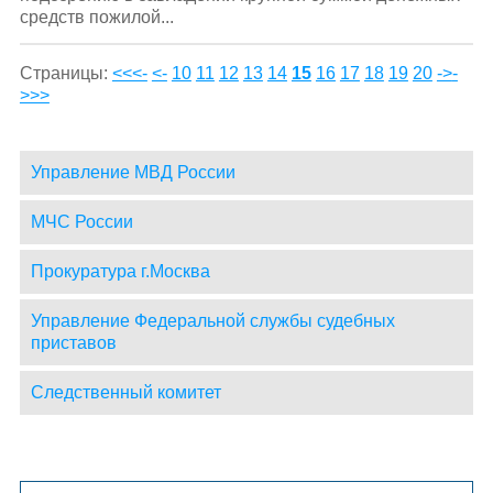
средств пожилой...
Страницы:
<<<-
<-
10
11
12
13
14
15
16
17
18
19
20
->
-
>>>
Управление МВД России
МЧС России
Прокуратура г.Москва
Управление Федеральной службы судебных
приставов
Следственный комитет