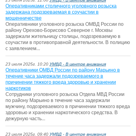
23 июля 2025г. 12:00
УМВД - В центре внимания
Оперативниками столичного уголовного розыска
задержана подозреваемая в соучастии в
мошенничестве
Оперативники уголовного розыска ОМВД России по
району Орехово-Борисово Северное г. Москвы
задержали жительницу столицы, подозреваемую в
соучастии в противоправной деятельности. В полицию
с заявлением...
23 июля 2025г. 10:20
УМВД - В центре внимания
Оперативники ОМВД России по району Марьино в
течение часа задержали подозреваемого в
причинении тяжкого вреда здоровью и хранении
наркотиков
Сотрудники уголовного розыска Отдела МВД России
по району Марьино в течение часа задержали
мужчину, подозреваемого в причинении тяжкого вреда
здоровью и хранении наркотического средства. В
дежурную часть...
23 июля 2025г. 09:40
УМВД - В центре внимания