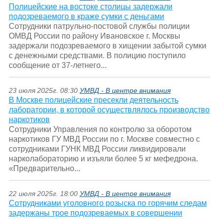
Полицейские на востоке столицы задержали
подозреваемого в краже сумки с деньгами
Сотрудники патрульно-постовой службы полиции
ОМВД России по району Ивановское г. Москвы
задержали подозреваемого в хищении забытой сумки
с денежными средствами. В полицию поступило
сообщение от 37-летнего...
23 июля 2025г. 08:30
УМВД - В центре внимания
В Москве полицейские пресекли деятельность
лаборатории, в которой осуществлялось производство
наркотиков
Сотрудники Управления по контролю за оборотом
наркотиков ГУ МВД России по г. Москве совместно с
сотрудниками ГУНК МВД России ликвидировали
нарколабораторию и изъяли более 5 кг мефедрона.
«Предварительно...
22 июля 2025г. 18:00
УМВД - В центре внимания
Сотрудниками уголовного розыска по горячим следам
задержаны трое подозреваемых в совершении