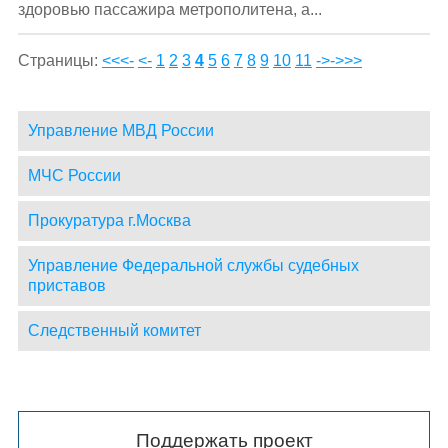
здоровью пассажира метрополитена, а...
Страницы:
<<<-
<-
1
2
3
4
5
6
7
8
9
10
11
->
->>>
Управление МВД России
МЧС России
Прокуратура г.Москва
Управление Федеральной службы судебных
приставов
Следственный комитет
Поддержать проект