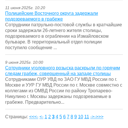
11 июня 2025г. 10:20
Полицейские Восточного округа задержали
подозреваемого в грабеже
Сотрудники патрульно-постовой службы в кратчайшие
сроки задержали 26-летнего жителя столицы,
подозреваемого в ограблении на Измайловском
бульваре. В территориальный отдел полиции
поступило сообщение ...
9 июня 2025г. 10:00
Сотрудники уголовного розыска раскрыли по горячим
следам грабеж, совершенный на западе столицы
Сотрудниками ОУР УВД по ЗАО ГУ МВД России по г.
Москве и УУР ГУ МВД России по г. Москве совместно с
коллегами из ОМВД России по району Тропарево-
Никулино г. Москвы задержаны подозреваемые в
грабеже. Предварительно...
Страницы:
<<<-
<-
1
2
3
4
5
6
7
8
9
10
11
->
->>>