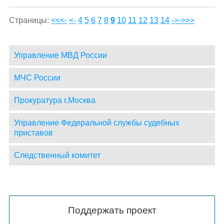
Страницы:
<<<-
<-
4
5
6
7
8
9
10
11
12
13
14
->
->>>
Управление МВД России
МЧС России
Прокуратура г.Москва
Управление Федеральной службы судебных
приставов
Следственный комитет
Поддержать проект