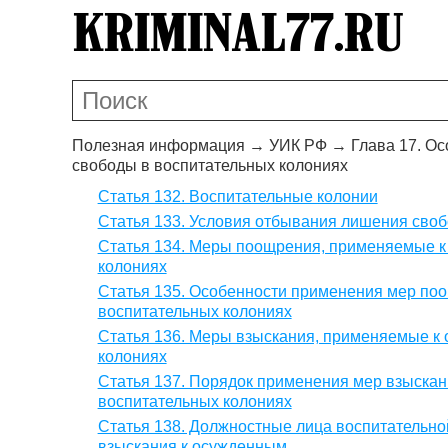
Полезная информация
→
УИК РФ
→
Глава 17. О
свободы в воспитательных колониях
Статья 132. Воспитательные колонии
Статья 133. Условия отбывания лишения своб
Статья 134. Меры поощрения, применяемые к
колониях
Статья 135. Особенности применения мер по
воспитательных колониях
Статья 136. Меры взыскания, применяемые к
колониях
Статья 137. Порядок применения мер взыска
воспитательных колониях
Статья 138. Должностные лица воспитательн
взыскания к осужденным