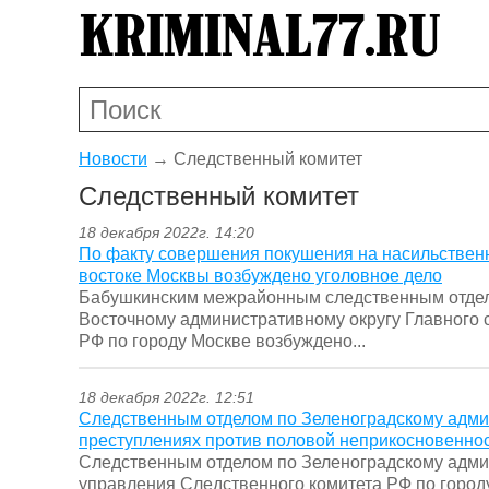
Новости
→
Следственный комитет
Следственный комитет
18 декабря 2022г. 14:20
По факту совершения покушения на насильственн
востоке Москвы возбуждено уголовное дело
Бабушкинским межрайонным следственным отдел
Восточному административному округу Главного 
РФ по городу Москве возбуждено...
18 декабря 2022г. 12:51
Следственным отделом по Зеленоградскому админ
преступлениях против половой неприкосновенно
Следственным отделом по Зеленоградскому админ
управления Следственного комитета РФ по город