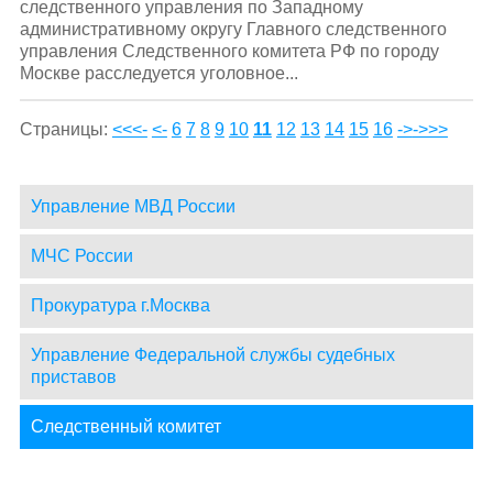
следственного управления по Западному
административному округу Главного следственного
управления Следственного комитета РФ по городу
Москве расследуется уголовное...
Страницы:
<<<-
<-
6
7
8
9
10
11
12
13
14
15
16
->
->>>
Управление МВД России
МЧС России
Прокуратура г.Москва
Управление Федеральной службы судебных
приставов
Следственный комитет