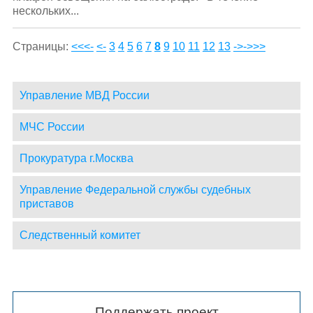
нескольких...
Страницы:
<<<-
<-
3
4
5
6
7
8
9
10
11
12
13
->
->>>
Управление МВД России
МЧС России
Прокуратура г.Москва
Управление Федеральной службы судебных
приставов
Следственный комитет
Поддержать проект