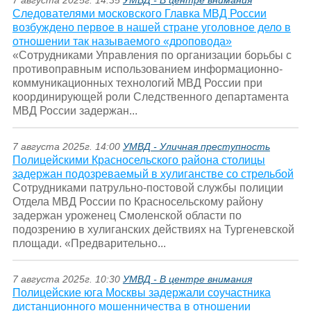
7 августа 2025г. 14:35
УМВД - В центре внимания
Следователями московского Главка МВД России
возбуждено первое в нашей стране уголовное дело в
отношении так называемого «дроповода»
«Сотрудниками Управления по организации борьбы с
противоправным использованием информационно-
коммуникационных технологий МВД России при
координирующей роли Следственного департамента
МВД России задержан...
7 августа 2025г. 14:00
УМВД - Уличная преступность
Полицейскими Красносельского района столицы
задержан подозреваемый в хулиганстве со стрельбой
Сотрудниками патрульно-постовой службы полиции
Отдела МВД России по Красносельскому району
задержан уроженец Смоленской области по
подозрению в хулиганских действиях на Тургеневской
площади. «Предварительно...
7 августа 2025г. 10:30
УМВД - В центре внимания
Полицейские юга Москвы задержали соучастника
дистанционного мошенничества в отношении