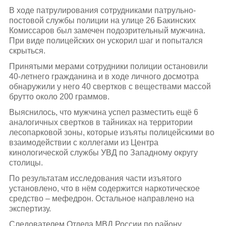
В ходе патрулирования сотрудниками патрульно-
постовой службы полиции на улице 26 Бакинских
Комиссаров был замечен подозрительный мужчина.
При виде полицейских он ускорил шаг и попытался
скрыться.
Принятыми мерами сотрудники полиции остановили
40-летнего гражданина и в ходе личного досмотра
обнаружили у него 40 свертков с веществами массой
брутто около 200 граммов.
Выяснилось, что мужчина успел разместить ещё 6
аналогичных свертков в тайниках на территории
лесопарковой зоны, которые изъяты полицейскими во
взаимодействии с коллегами из Центра
кинологической службы УВД по Западному округу
столицы.
По результатам исследования части изъятого
установлено, что в нём содержится наркотическое
средство – мефедрон. Остальное направлено на
экспертизу.
Следователем Отдела МВД России по району