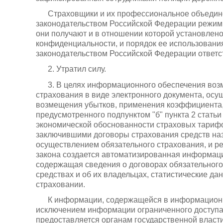
Страховщики и их профессиональное объедин
законодательством Российской Федерации режим
они получают и в отношении которой установлено
конфиденциальности, и порядок ее использования
законодательством Российской Федерации ответс
2. Утратил силу.
3. В целях информационного обеспечения воз
страхования в виде электронного документа, ос
возмещения убытков, применения коэффициента,
предусмотренного подпунктом "б" пункта 2 стать
экономической обоснованности страховых тарифо
заключившими договоры страхования средств наз
осуществлением обязательного страхования, и 
закона создается автоматизированная информаци
содержащая сведения о договорах обязательного
средствах и об их владельцах, статистические д
страховании.
К информации, содержащейся в информационно
исключением информации ограниченного доступа
предоставляется органам государственной власти