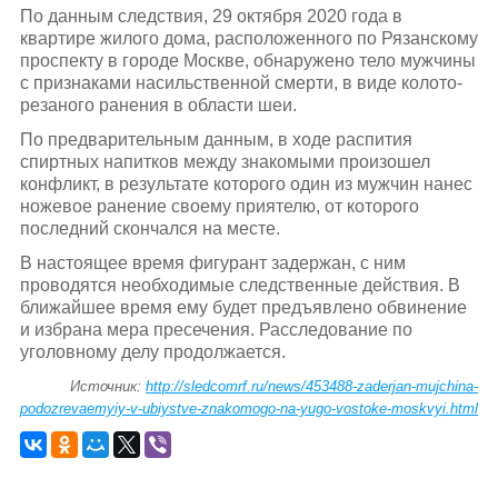
По данным следствия, 29 октября 2020 года в
квартире жилого дома, расположенного по Рязанскому
проспекту в городе Москве, обнаружено тело мужчины
с признаками насильственной смерти, в виде колото-
резаного ранения в области шеи.
По предварительным данным, в ходе распития
спиртных напитков между знакомыми произошел
конфликт, в результате которого один из мужчин нанес
ножевое ранение своему приятелю, от которого
последний скончался на месте.
В настоящее время фигурант задержан, с ним
проводятся необходимые следственные действия. В
ближайшее время ему будет предъявлено обвинение
и избрана мера пресечения. Расследование по
уголовному делу продолжается.
Источник:
http://sledcomrf.ru/news/453488-zaderjan-mujchina-
podozrevaemyiy-v-ubiystve-znakomogo-na-yugo-vostoke-moskvyi.html