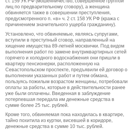
ст. 159 УК РФ (мошенничество, совершенное группой
лиц по предварительному сговору), а женщина
обвиняется также в совершении преступления,
предусмотренного п. «в» ч. 2 ст. 158 УК РФ (кража с
причинением значительного ущерба гражданину).
Установлено, что обвиняемые, являясь супругами,
вступили в преступный сговор, направленный на
хищение имущества 89-летней москвички. Под видом
выполнения работ по замене внутриквартирных сетей
горячего и холодного водоснабжения они пришли в
квартиру пенсионерки, расположенную на
Севастопольском проспекте, предъявили ей договор о
выполнении указанных работ и путем обмана,
пользуясь пожилым возрастом женщины, потребовали
оплаты за работы, которые в действительности ранее
уже были оплачены. Введенная в заблуждение
потерпевшая передала им денежные средства в
сумме более 25 тыс. рублей.
Кроме того, обвиняемая пока находилась в квартире,
тайно похитила из куртки, висевшей в коридоре,
денежные средства в сумме 10 тыс. рублей.