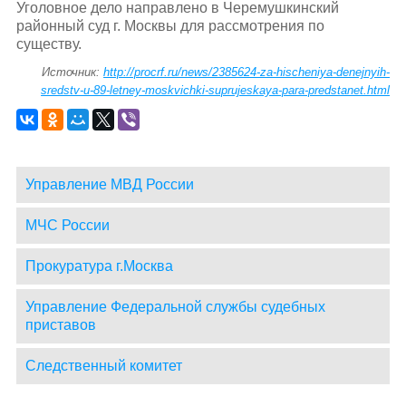
Уголовное дело направлено в Черемушкинский
районный суд г. Москвы для рассмотрения по
существу.
Источник:
http://procrf.ru/news/2385624-za-hischeniya-denejnyih-
sredstv-u-89-letney-moskvichki-suprujeskaya-para-predstanet.html
Управление МВД России
МЧС России
Прокуратура г.Москва
Управление Федеральной службы судебных
приставов
Следственный комитет