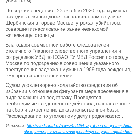
убийством).
По версии следствия, 23 октября 2020 года мужчина,
находясь в жилом доме, расположенном по улице
Щербинская в городе Москве, угрожая убийством,
совершил изнасилование ранее незнакомой
жительницы столицы.
Благодаря совместной работе следователей
столичного Главного следственного управления и
сотрудников УВД по ЮЗАО ГУ МВД России по городу
Москве по подозрению в совершении указанного
преступления задержан мужчина 1989 года рождения,
ему предъявлено обвинение.
Судом удовлетворено ходатайство следствия об
избрании в отношении фигуранта мера пресечения в
виде заключения под стражу. Проводятся
необходимые следственные действия, направленные
на сбор и закрепление доказательственной базы.
Расследование по уголовному делу продолжается.
Источник:
http://sledcomrf.ru/news/453394-vzyat-pod-straju-mujchina-
obvinyaemyiy-v-iznasilovanii-jenschinyi-na-yugo-zapade.html