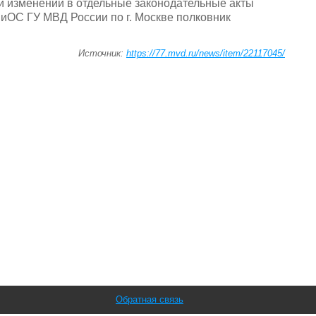
и изменений в отдельные законодательные акты
иОС ГУ МВД России по г. Москве полковник
Источник:
https://77.mvd.ru/news/item/22117045/
Обратная связь