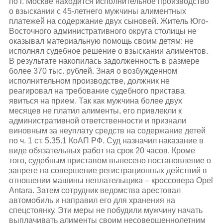
по г. Москве находится исполнительное производство
о взыскании с 45-летнего мужчины алиментных
платежей на содержание двух сыновей. Житель Юго-
Восточного административного округа столицы не
оказывал материальную помощь своим детям: не
исполнял судебное решение о взыскании алиментов.
В результате накопилась задолженность в размере
более 370 тыс. рублей. Зная о возбужденном
исполнительном производстве, должник не
реагировал на требование судебного пристава
явиться на прием. Так как мужчина более двух
месяцев не платил алименты, его привлекли к
административной ответственности и признали
виновным за неуплату средств на содержание детей
по ч. 1 ст. 5.35.1 КоАП РФ. Суд назначил наказание в
виде обязательных работ на срок 20 часов. Кроме
того, судебным приставом вынесено постановление о
запрете на совершение регистрационных действий в
отношении машины неплательщика – кроссовера Opel
Antara. Затем сотрудник ведомства арестовал
автомобиль и направил его для хранения на
спецстоянку. Эти меры не побудили мужчину начать
выплачивать алименты своим несовершеннолетним