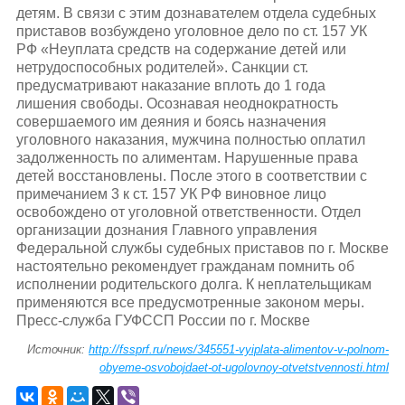
детям. В связи с этим дознавателем отдела судебных
приставов возбуждено уголовное дело по ст. 157 УК
РФ «Неуплата средств на содержание детей или
нетрудоспособных родителей». Санкции ст.
предусматривают наказание вплоть до 1 года
лишения свободы. Осознавая неоднократность
совершаемого им деяния и боясь назначения
уголовного наказания, мужчина полностью оплатил
задолженность по алиментам. Нарушенные права
детей восстановлены. После этого в соответствии с
примечанием 3 к ст. 157 УК РФ виновное лицо
освобождено от уголовной ответственности. Отдел
организации дознания Главного управления
Федеральной службы судебных приставов по г. Москве
настоятельно рекомендует гражданам помнить об
исполнении родительского долга. К неплательщикам
применяются все предусмотренные законом меры.
Пресс-служба ГУФССП России по г. Москве
Источник:
http://fssprf.ru/news/345551-vyiplata-alimentov-v-polnom-
obyeme-osvobojdaet-ot-ugolovnoy-otvetstvennosti.html