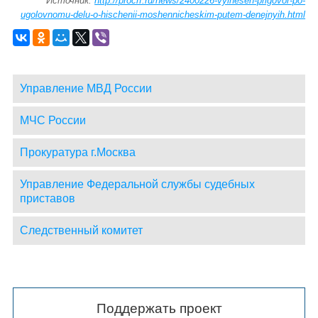
Источник:
http://procrf.ru/news/2400226-vyinesen-prigovor-po-
ugolovnomu-delu-o-hischenii-moshennicheskim-putem-denejnyih.html
Управление МВД России
МЧС России
Прокуратура г.Москва
Управление Федеральной службы судебных
приставов
Следственный комитет
Поддержать проект