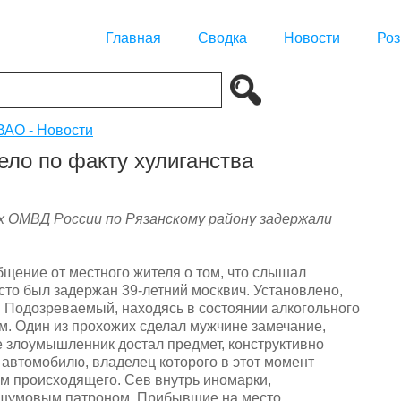
Главная
Сводка
Новости
Роз
АО - Новости
ло по факту хулиганства
 ОМВД России по Рязанскому району задержали
щение от местного жителя о том, что слышал
сто был задержан 39-летний москвич. Установлено,
 Подозреваемый, находясь в состоянии алкогольного
м. Один из прохожих сделал мужчине замечание,
е злоумышленник достал предмет, конструктивно
к автомобилю, владелец которого в этот момент
м происходящего. Сев внутрь иномарки,
 шумовым патроном. Прибывшие на место