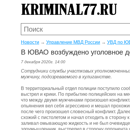
Новости
→
Управление МВД России
→
УВД по ЮВ
В ЮВАО возбуждено уголовное де
7 декабря 2020г. 14:00
Сотрудники службы участковых уполномоченных
мужчину, подозреваемого в хулиганстве.
В территориальный отдел полиции поступило сооб
выстрел и крики. По прибытию полицейских на ме
что между двумя мужчинами произошел конфликт.
опьянения вел себя агрессивно и мешал прохожи
после чего произошел словесный конфликт. Дале
схожий с пистолетом и начал отходить в сторону 
заливал омывающую жидкость и не был очевидце
злоумышленник, выстрелил в сторону оппонента