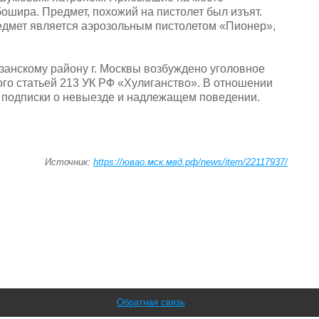
ошира. Предмет, похожий на пистолет был изъят.
едмет является аэрозольным пистолетом «Пионер»,
анскому району г. Москвы возбуждено уголовное
го статьей 213 УК РФ «Хулиганство». В отношении
е подписки о невыезде и надлежащем поведении.
Источник:
https://ювао.мск.мвд.рф/news/item/22117937/
Обратная связь