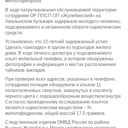
метилэфедрона.
В ходе патрулирования обслуживаемой территории
сотрудники ОР ППСП ОП «Жулебинский» на
Хвалынском бульваре задержали молодого человека,
подозреваемого в незаконном обороте наркотических
средств.
Установлено, что 22-летний задержанный успел
сделать «закладку» в одном из подъездов жилого
дома. В ходе личного досмотра у подозреваемого
изъят мобильный телефон, в котором обнаружены
фотографии и информация о местах расположения
тайников-закладок.
При проверке всех адресов, указанных в телефоне,
сотрудники полиции обнаружили и изъяли 11
полиэтиленовых свертков, завернутых в изоленту
черного цвета с порошкообразным веществом внутри.
Согласно проведенному исследованию изъятое
является наркотическим веществом – N-
метилэфедроном, общей массой 17,5 граммов.
Следственным отделом ОМВД России по району
Выхино-Жулебино г. Москвы возбуждено уголовное