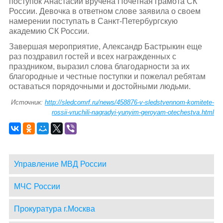
поступок Анастасии вручена Почетная грамота СК
России. Девочка в ответном слове заявила о своем
намерении поступать в Санкт-Петербургскую
академию СК России.
Завершая мероприятие, Александр Бастрыкин еще
раз поздравил гостей и всех награжденных с
праздником, выразил слова благодарности за их
благородные и честные поступки и пожелал ребятам
оставаться порядочными и достойными людьми.
Источник:
http://sledcomrf.ru/news/458876-v-sledstvennom-komitete-
rossii-vruchili-nagradyi-yunyim-geroyam-otechestva.html
Управление МВД России
МЧС России
Прокуратура г.Москва