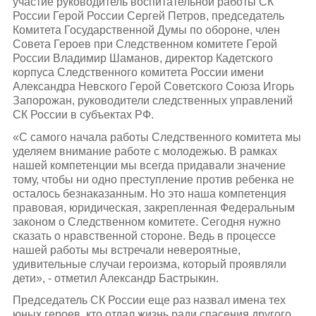
участие руководитель воспитательной работы СК
России Герой России Сергей Петров, председатель
Комитета Государственной Думы по обороне, член
Совета Героев при Следственном комитете Герой
России Владимир Шаманов, директор Кадетского
корпуса Следственного комитета России имени
Александра Невского Герой Советского Союза Игорь
Запорожан, руководители следственных управлений
СК России в субъектах РФ.
«С самого начала работы Следственного комитета мы
уделяем внимание работе с молодежью. В рамках
нашей компетенции мы всегда придавали значение
тому, чтобы ни одно преступление против ребенка не
осталось безнаказанным. Но это наша компетенция
правовая, юридическая, закрепленная Федеральным
законом о Следственном комитете. Сегодня нужно
сказать о нравственной стороне. Ведь в процессе
нашей работы мы встречали невероятные,
удивительные случаи героизма, который проявляли
дети», - отметил Александр Бастрыкин.
Председатель СК России еще раз назвал имена тех
юных героев, кто отдал жизнь ради спасения другого.