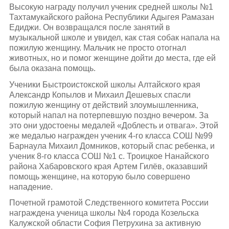
Высокую награду получил ученик средней школы №1
Тахтамукайского района Республики Адыгея Рамазан
Едиджи. Он возвращался после занятий в
музыкальной школе и увидел, как стая собак напала на
пожилую женщину. Мальчик не просто отогнал
животных, но и помог женщине дойти до места, где ей
была оказана помощь.
Ученики Быстроистокской школы Алтайского края
Александр Копылов и Михаил Дешевых спасли
пожилую женщину от действий злоумышленника,
который напал на потерпевшую поздно вечером. За
это они удостоены медалей «Доблесть и отвага». Этой
же медалью награжден ученик 4-го класса СОШ №99
Барнаула Михаил Домников, который спас ребенка, и
ученик 8-го класса СОШ №1 с. Троицкое Нанайского
района Хабаровского края Артем Гилёв, оказавший
помощь женщине, на которую было совершено
нападение.
Почетной грамотой Следственного комитета России
награждена ученица школы №4 города Козельска
Калужской области София Петрухина за активную