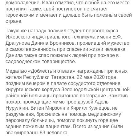
домовладение. Иван отметил, что любой на его месте
поступил также, свой поступок он не считает
героическим и мечтает и дальше быть полезным своей
стране.
Такую же награду получил студент первого курса
Ижевского индустриального техникума имени Е.Ф.
Драгунова Данила Бронников, проявивший мужество
и самоотверженность при спасении жизни человека.
Данила также спас пожилых людей при пожаре в
садоводческом товариществе.
Медалью «Доблесть и отвага» награждены три юных
жителя Республики Татарстан. 22 мая 2020 года
поздним вечером в палате сосудистого отделения
хирургического корпуса Зеленодольской центральной
районной больницы произошло возгорание. Заметив
пожар, проходящие мимо трое друзей Адель
Нуруллин, Виген Мирзоян и Кирилл Кузнецов, не
раздумывая, бросились на помощь медицинскому
персоналу больницы, помогли покинуть горящее
здание пожилым пациентам. Всего из здания были
эвакуированы 83 человека.