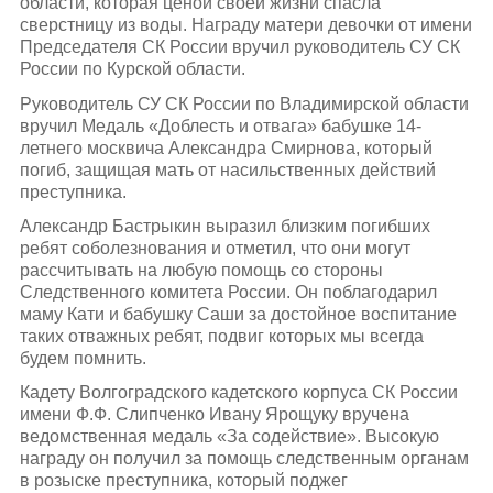
области, которая ценой своей жизни спасла
сверстницу из воды. Награду матери девочки от имени
Председателя СК России вручил руководитель СУ СК
России по Курской области.
Руководитель СУ СК России по Владимирской области
вручил Медаль «Доблесть и отвага» бабушке 14-
летнего москвича Александра Смирнова, который
погиб, защищая мать от насильственных действий
преступника.
Александр Бастрыкин выразил близким погибших
ребят соболезнования и отметил, что они могут
рассчитывать на любую помощь со стороны
Следственного комитета России. Он поблагодарил
маму Кати и бабушку Саши за достойное воспитание
таких отважных ребят, подвиг которых мы всегда
будем помнить.
Кадету Волгоградского кадетского корпуса СК России
имени Ф.Ф. Слипченко Ивану Ярощуку вручена
ведомственная медаль «За содействие». Высокую
награду он получил за помощь следственным органам
в розыске преступника, который поджег