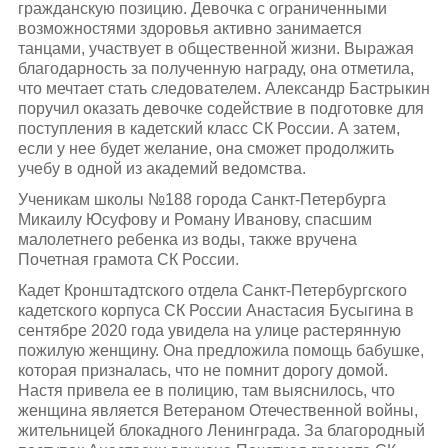
гражданскую позицию. Девочка с ограниченными
возможностями здоровья активно занимается
танцами, участвует в общественной жизни. Выражая
благодарность за полученную награду, она отметила,
что мечтает стать следователем. Александр Бастрыкин
поручил оказать девочке содействие в подготовке для
поступления в кадетский класс СК России. А затем,
если у нее будет желание, она сможет продолжить
учебу в одной из академий ведомства.
Ученикам школы №188 города Санкт-Петербурга
Микаилу Юсуфову и Роману Иванову, спасшим
малолетнего ребенка из воды, также вручена
Почетная грамота СК России.
Кадет Кронштадтского отдела Санкт-Петербургского
кадетского корпуса СК России Анастасия Бусыгина в
сентябре 2020 года увидела на улице растерянную
пожилую женщину. Она предложила помощь бабушке,
которая призналась, что не помнит дорогу домой.
Настя привела ее в полицию, там выяснилось, что
женщина является Ветераном Отечественной войны,
жительницей блокадного Ленинграда. За благородный