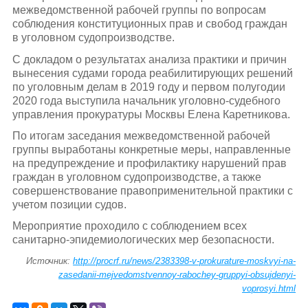
межведомственной рабочей группы по вопросам
соблюдения конституционных прав и свобод граждан
в уголовном судопроизводстве.
С докладом о результатах анализа практики и причин
вынесения судами города реабилитирующих решений
по уголовным делам в 2019 году и первом полугодии
2020 года выступила начальник уголовно-судебного
управления прокуратуры Москвы Елена Каретникова.
По итогам заседания межведомственной рабочей
группы выработаны конкретные меры, направленные
на предупреждение и профилактику нарушений прав
граждан в уголовном судопроизводстве, а также
совершенствование правоприменительной практики с
учетом позиции судов.
Мероприятие проходило с соблюдением всех
санитарно-эпидемиологических мер безопасности.
Источник:
http://procrf.ru/news/2383398-v-prokurature-moskvyi-na-
zasedanii-mejvedomstvennoy-rabochey-gruppyi-obsujdenyi-
voprosyi.html