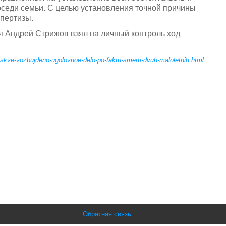
седи семьи. С целью установления точной причины
спертизы.
я Андрей Стрижов взял на личный контроль ход
skve-vozbujdeno-ugolovnoe-delo-po-faktu-smerti-dvuh-maloletnih.html
Обратная связь