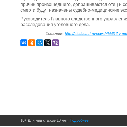
причин произошедшего, допрашиваются отец и со
смерти будут назначены судебно-медицинские эк
Руководитель Главного следственного управлени
расследования уголовного дела.
Источник:
http://sledcomrf.ru/news/455613-v-mo
18+ Для лиц старше 18 лет.
Подробнее