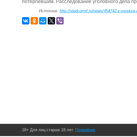
потерпевшим. Расследование уголовного дела пр
Источник:
http://sledcomrf.ru/news/454742-v-moskve-p
18+ Для лиц старше 18 лет.
Подробнее