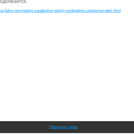
одолжается.
o-faktu-nevyiplatyi-zarabotnoy-platyi-vozbujdeno-ugolovnoe-delo.html
Обратная связь