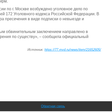
ирм.
и по г. Москве возбуждено уголовное дело по
ей 172 Уголовного кодекса Российской Федерации. В
а пресечения в виде подписки о невыезде и
ным обвинительным заключением направлено в
трения по существу», – сообщила официальный
Источник:
https://77.mvd.ru/news/item/21652605/
Обратная связь