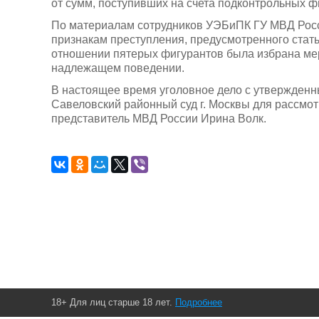
от сумм, поступивших на счета подконтрольных ф
По материалам сотрудников УЭБиПК ГУ МВД Росси
признакам преступления, предусмотренного стать
отношении пятерых фигурантов была избрана мер
надлежащем поведении.
В настоящее время уголовное дело с утвержден
Савеловский районный суд г. Москвы для рассмо
представитель МВД России Ирина Волк.
18+ Для лиц старше 18 лет.
Подробнее