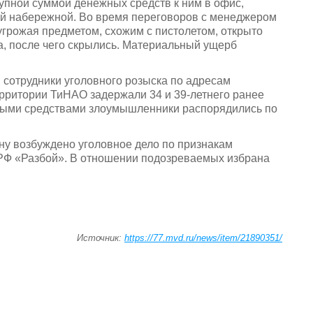
упной суммой денежных средств к ним в офис,
ой набережной. Во время переговоров с менеджером
грожая предметом, схожим с пистолетом, открыто
, после чего скрылись. Материальный ущерб
 сотрудники уголовного розыска по адресам
рритории ТиНАО задержали 34 и 39-летнего ранее
ыми средствами злоумышленники распорядились по
у возбуждено уголовное дело по признакам
 РФ «Разбой». В отношении подозреваемых избрана
Источник:
https://77.mvd.ru/news/item/21890351/