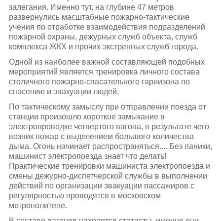
залегания. Именно тут, на глубине 47 метров
развернулись масштабные пожарно-тактические
учения по отработке взаимодействия подразделений
пожарной охраны, дежурных служб объекта, служб
комплекса ЖКХ и прочих экстренных служб города.
Одной из наиболее важной составляющей подобных
мероприятий является тренировка личного состава
столичного пожарно-спасательного гарнизона по
спасению и эвакуации людей.
По тактическому замыслу при отправлении поезда от
станции произошло короткое замыкание в
электропроводке четвертого вагона, в результате чего
возник пожар с выделением большого количества
дыма. Огонь начинает распространяться.... Без паники,
машинист электропоезда знает что делать!
Практические тренировки машиниста электропоезда и
смены дежурно-диспетчерской службы в выполнении
действий по организации эвакуации пассажиров с
регулярностью проводятся в московском
метрополитене.
В составе вагонов находятся статисты, именно они