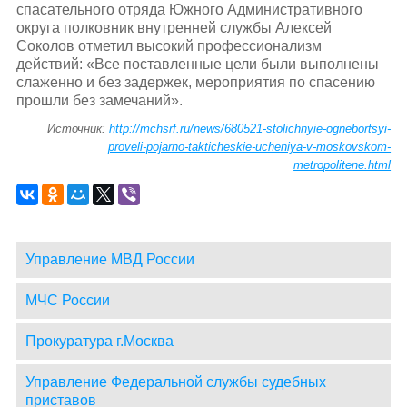
спасательного отряда Южного Административного
округа полковник внутренней службы Алексей
Соколов отметил высокий профессионализм
действий: «Все поставленные цели были выполнены
слаженно и без задержек, мероприятия по спасению
прошли без замечаний».
Источник:
http://mchsrf.ru/news/680521-stolichnyie-ognebortsyi-
proveli-pojarno-takticheskie-ucheniya-v-moskovskom-
metropolitene.html
Управление МВД России
МЧС России
Прокуратура г.Москва
Управление Федеральной службы судебных
приставов