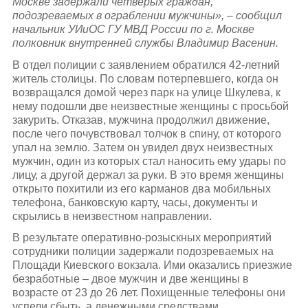
Москве задержали четверых граждан,
подозреваемых в ограблении мужчины
», –
сообщил
начальник УИиОС ГУ МВД России по г. Москве
полковник внутренней службы Владимир Васенин.
В отдел полиции с заявлением обратился 42-летний
житель столицы. По словам потерпевшего, когда он
возвращался домой через парк на улице Шкулева, к
нему подошли две неизвестные женщины с просьбой
закурить. Отказав, мужчина продолжил движение,
после чего почувствовал толчок в спину, от которого
упал на землю. Затем он увидел двух неизвестных
мужчин, один из которых стал наносить ему удары по
лицу, а другой держал за руки. В это время женщины
открыто похитили из его карманов два мобильных
телефона, банковскую карту, часы, документы и
скрылись в неизвестном направлении.
В результате оперативно-розыскных мероприятий
сотрудники полиции задержали подозреваемых на
Площади Киевского вокзала. Ими оказались приезжие
безработные – двое мужчин и две женщины в
возрасте от 23 до 26 лет. Похищенные телефоны они
успели сбыть, а денежными средствами