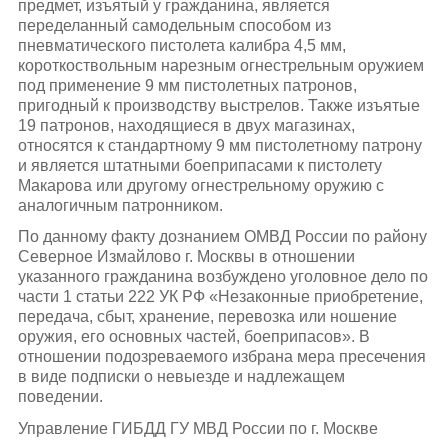
предмет, изъятый у гражданина, является
переделанный самодельным способом из
пневматического пистолета калибра 4,5 мм,
короткоствольным нарезным огнестрельным оружием
под применение 9 мм пистолетных патронов,
пригодный к производству выстрелов. Также изъятые
19 патронов, находящиеся в двух магазинах,
относятся к стандартному 9 мм пистолетному патрону
и является штатными боеприпасами к пистолету
Макарова или другому огнестрельному оружию с
аналогичным патронником.
По данному факту дознанием ОМВД России по району
Северное Измайлово г. Москвы в отношении
указанного гражданина возбуждено уголовное дело по
части 1 статьи 222 УК РФ «Незаконные приобретение,
передача, сбыт, хранение, перевозка или ношение
оружия, его основных частей, боеприпасов». В
отношении подозреваемого избрана мера пресечения
в виде подписки о невыезде и надлежащем
поведении.
Управление ГИБДД ГУ МВД России по г. Москве