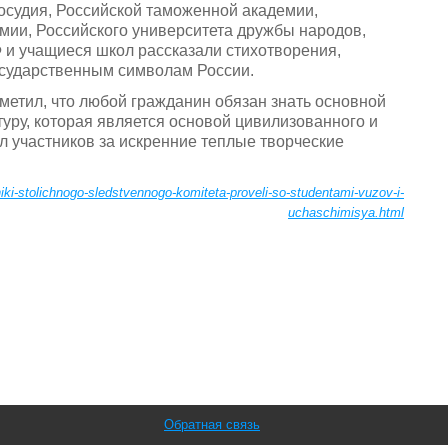
осудия, Российской таможенной академии,
ии, Российского университета дружбы народов,
 и учащиеся школ рассказали стихотворения,
осударственным символам России.
метил, что любой гражданин обязан знать основной
туру, которая является основой цивилизованного и
л участников за искренние теплые творческие
iki-stolichnogo-sledstvennogo-komiteta-proveli-so-studentami-vuzov-i-
uchaschimisya.html
Обратная связь