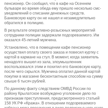
пенсионер. Он сообщил, что в кафе на Осеннем
бульваре во время обеда ему пришло несколько смс-
уведомлений о списании денежных средств.
Банковскую карту он не нашел и незамедлительно
обратился в полицию.
В результате оперативно-розыскных мероприятий
сотрудники полиции задержали подозреваемого. Им
оказался 45-летний мужчина.
Установлено, что в помещении кафе пенсионер
осуществил оплату своего заказа и повесил куртку с
картой в кармане на стул. В момент, когда заявитель
ненадолго вышел из зала, злоумышленник
воспользовался этим и похитил его банковскую карту,
после чего скрылся. Мужчина оплатил данной картой
покупки в магазине бесконтактным способом на сумму
свыше 6 тысяч рублей.
По данному факту следствием ОМВД России по
району Крылатское возбуждено уголовное дело по
признакам преступления, предусмотренного статьей
158 УК РФ «Кража». В отношении подозреваемого
избрана мера пресечения в виде подписки о невыезде