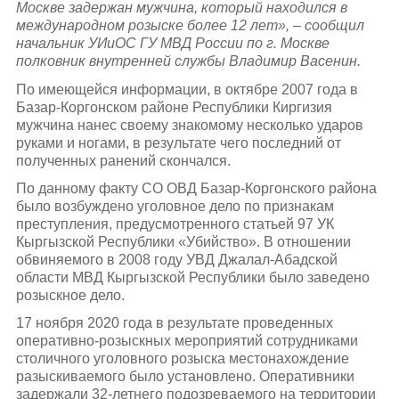
Москве задержан мужчина, который находился в
международном розыске более 12 лет
», –
сообщил
начальник УИиОС ГУ МВД России по г. Москве
полковник внутренней службы Владимир Васенин.
По имеющейся информации, в октябре 2007 года в
Базар-Коргонском районе Республики Киргизия
мужчина нанес своему знакомому несколько ударов
руками и ногами, в результате чего последний от
полученных ранений скончался.
По данному факту СО ОВД Базар-Коргонского района
было возбуждено уголовное дело по признакам
преступления, предусмотренного статьей 97 УК
Кыргызской Республики «Убийство». В отношении
обвиняемого в 2008 году УВД Джалал-Абадской
области МВД Кыргызской Республики было заведено
розыскное дело.
17 ноября 2020 года в результате проведенных
оперативно-розыскных мероприятий сотрудниками
столичного уголовного розыска местонахождение
разыскиваемого было установлено. Оперативники
задержали 32-летнего подозреваемого на территории