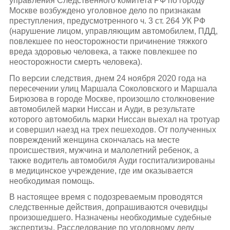
управления Следственного комитета РФ по городу
Москве возбуждено уголовное дело по признакам
преступления, предусмотренного ч. 3 ст. 264 УК РФ
(нарушение лицом, управляющим автомобилем, ПДД,
повлекшее по неосторожности причинение тяжкого
вреда здоровью человека, а также повлекшее по
неосторожности смерть человека).
По версии следствия, днем 24 ноября 2020 года на
пересечении улиц Маршала Соколовского и Маршала
Бирюзова в городе Москве, произошло столкновение
автомобилей марки Ниссан и Ауди, в результате
которого автомобиль марки Ниссан выехал на тротуар
и совершил наезд на трех пешеходов. От полученных
повреждений женщина скончалась на месте
происшествия, мужчина и малолетний ребенок, а
также водитель автомобиля Ауди госпитализированы
в медицинское учреждение, где им оказывается
необходимая помощь.
В настоящее время с подозреваемым проводятся
следственные действия, допрашиваются очевидцы
произошедшего. Назначены необходимые судебные
экспертизы. Расследование по уголовному делу