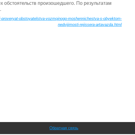
х обстоятельств произошедшего. По результатам
.
li-proveryat-obstoyatelstva-vozmojnogo-moshennichestva-s-obyektom-
nedvijimosti-rejissera-artavazda.html
Обратная связь