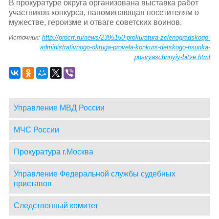
В прокуратуре округа организована выставка работ
участников конкурса, напоминающая посетителям о
мужестве, героизме и отваге советских воинов.
Источник:
http://procrf.ru/news/2395150-prokuratura-zelenogradskogo-
administrativnogo-okruga-provela-konkurs-detskogo-risunka-
posvyaschnnyiy-bitve.html
Управление МВД России
МЧС России
Прокуратура г.Москва
Управление Федеральной службы судебных
приставов
Следственный комитет