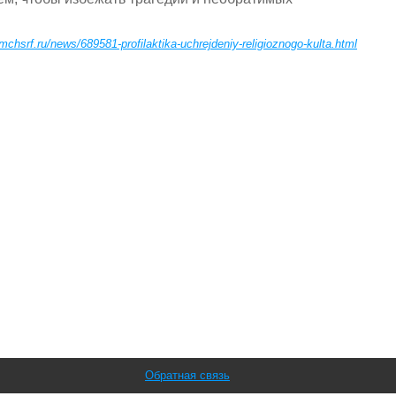
/mchsrf.ru/news/689581-profilaktika-uchrejdeniy-religioznogo-kulta.html
Обратная связь